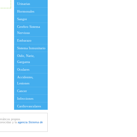
Urinarias
Hormonales
Sangre
Cerebro Sistema
Nervioso
Embarazo
Sistema Inmunitario
Oido, Nariz,
Garganta
Oculares
Accidentes,
Lesiones
Cancer
Infecciones
Cardiovasculares
máticos propios.
conocidas y la
agencia
Sistema de