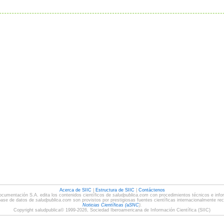
Acerca de SIIC
|
Estructura de SIIC
|
Contáctenos
ocumentación S.A. edita los contenidos científicos de
saludpublica.com
con procedimientos técnicos e infor
base de datos de
saludpublica.com
son provistos por prestigiosas fuentes científicas internacionalmente re
Noticias Científicas (
a
SNC
).
Copyright saludpublica© 1999-2026, Sociedad Iberoamericana de Información Científica (SIIC)