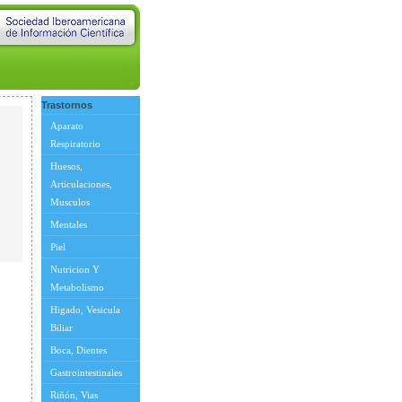
Trastornos
Aparato
Respiratorio
Huesos,
Articulaciones,
Musculos
Mentales
Piel
Nutricion Y
Metabolismo
Higado, Vesicula
Biliar
Boca, Dientes
Gastrointestinales
Riñón, Vias