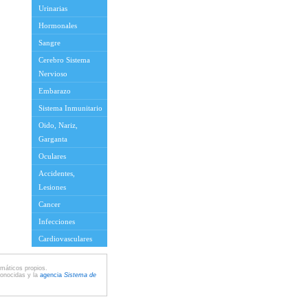
Urinarias
Hormonales
Sangre
Cerebro Sistema
Nervioso
Embarazo
Sistema Inmunitario
Oido, Nariz,
Garganta
Oculares
Accidentes,
Lesiones
Cancer
Infecciones
Cardiovasculares
máticos propios.
conocidas y la
agencia
Sistema de