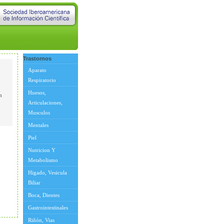
Trastornos
Aparato
Respiratorio
Huesos,
n
Articulaciones,
Musculos
Mentales
Piel
Nutricion Y
Metabolismo
Higado, Vesicula
Biliar
Boca, Dientes
Gastrointestinales
Riñón, Vias