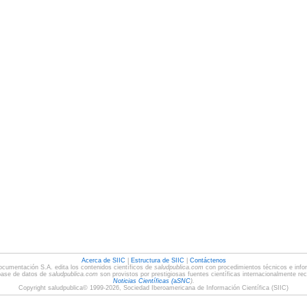
Acerca de SIIC
|
Estructura de SIIC
|
Contáctenos
ocumentación S.A. edita los contenidos científicos de
saludpublica.com
con procedimientos técnicos e infor
base de datos de
saludpublica.com
son provistos por prestigiosas fuentes científicas internacionalmente re
Noticias Científicas (
a
SNC
).
Copyright saludpublica© 1999-2026, Sociedad Iberoamericana de Información Científica (SIIC)