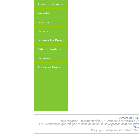
Atencion Primaria
Sociedad
Terapias
Derecho
Factores De Riesgo
Politica Sanitaria
Deportes
Actividad Fisica
Acerca de SII
Investigación+Documentación S.A. edita los contenidos cien
Los documentos que integran la base de datos de
saludpublica.com
son provi
Noti
Copyright saludpublica© 1999-2026, 