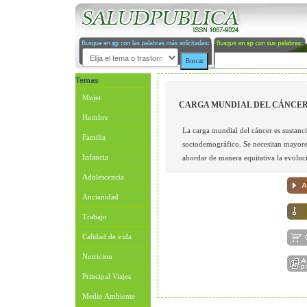
Temas
Mujer
CARGA MUNDIAL DEL CÁNCE
Hombre
La carga mundial del cáncer es sustanci
Familia
sociodemográfico. Se necesitan mayores
Infancia
abordar de manera equitativa la evoluci
Adolescencia
Ancianidad
Trabajo
Calidad de vida
Nutricion
Principal Viajes
Medio Ambiente