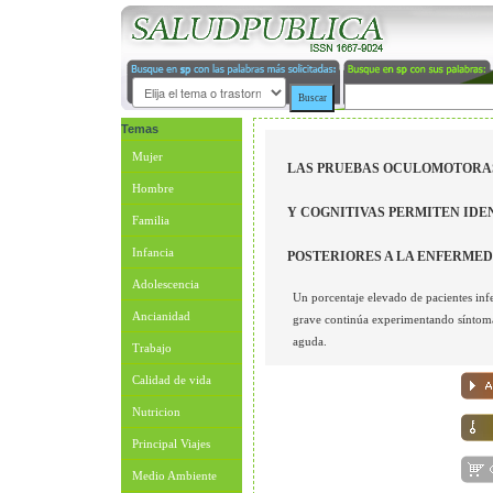
Temas
Mujer
LAS PRUEBAS OCULOMOTORAS
Hombre
Y COGNITIVAS PERMITEN IDE
Familia
Infancia
POSTERIORES A LA ENFERMED
Adolescencia
Un porcentaje elevado de pacientes inf
Ancianidad
grave continúa experimentando síntoma
aguda.
Trabajo
Calidad de vida
Nutricion
Principal Viajes
Medio Ambiente