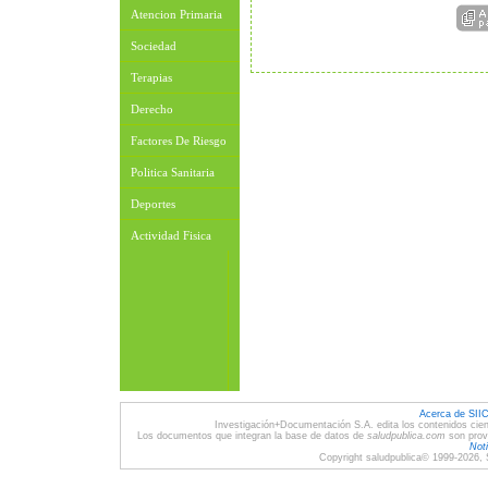
Atencion Primaria
Sociedad
Terapias
Derecho
Factores De Riesgo
Politica Sanitaria
Deportes
Actividad Fisica
Acerca de SII
Investigación+Documentación S.A. edita los contenidos cien
Los documentos que integran la base de datos de
saludpublica.com
son provi
Noti
Copyright saludpublica© 1999-2026, 