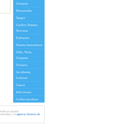
Urinarias
Hormonales
Sangre
Cerebro Sistema
Nervioso
Embarazo
Sistema Inmunitario
Oido, Nariz,
Garganta
Oculares
Accidentes,
Lesiones
Cancer
Infecciones
Cardiovasculares
máticos propios.
conocidas y la
agencia
Sistema de