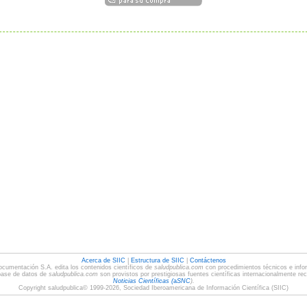
Acerca de SIIC
|
Estructura de SIIC
|
Contáctenos
ocumentación S.A. edita los contenidos científicos de
saludpublica.com
con procedimientos técnicos e infor
base de datos de
saludpublica.com
son provistos por prestigiosas fuentes científicas internacionalmente re
Noticias Científicas (
a
SNC
).
Copyright saludpublica© 1999-2026, Sociedad Iberoamericana de Información Científica (SIIC)