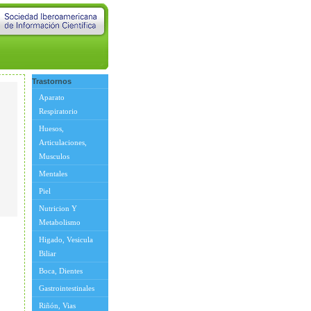
Trastornos
Aparato
Respiratorio
Huesos,
Articulaciones,
Musculos
Mentales
Piel
Nutricion Y
Metabolismo
Higado, Vesicula
Biliar
Boca, Dientes
Gastrointestinales
Riñón, Vias