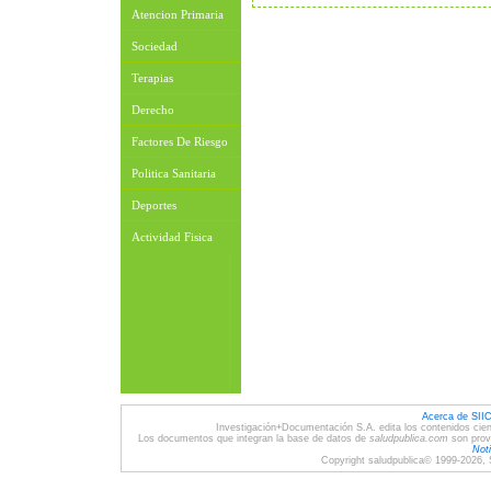
Atencion Primaria
Sociedad
Terapias
Derecho
Factores De Riesgo
Politica Sanitaria
Deportes
Actividad Fisica
Acerca de SII
Investigación+Documentación S.A. edita los contenidos cien
Los documentos que integran la base de datos de
saludpublica.com
son provi
Noti
Copyright saludpublica© 1999-2026, 