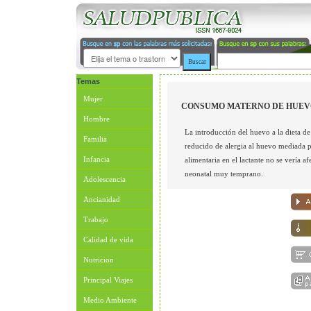
Temas
Mujer
CONSUMO MATERNO DE HUEVO
Hombre
La introducción del huevo a la dieta de 
Familia
reducido de alergia al huevo mediada p
Infancia
alimentaria en el lactante no se vería
neonatal muy temprano.
Adolescencia
Ancianidad
Trabajo
Calidad de vida
Nutricion
Principal Viajes
Medio Ambiente