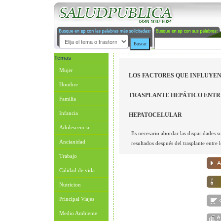
Temas
Mujer
LOS FACTORES QUE INFLUYEN
Hombre
TRASPLANTE HEPÁTICO ENTR
Familia
Infancia
HEPATOCELULAR
Adolescencia
Es necesario abordar las disparidades s
Ancianidad
resultados después del trasplante entre
Trabajo
Calidad de vida
Nutricion
Principal Viajes
Medio Ambiente