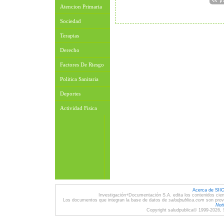
Atencion Primaria
Sociedad
Terapias
Derecho
Factores De Riesgo
Politica Sanitaria
Deportes
Actividad Fisica
Acerca de SII
Investigación+Documentación S.A. edita los contenidos cien
Los documentos que integran la base de datos de
saludpublica.com
son provi
Noti
Copyright saludpublica© 1999-2026, 