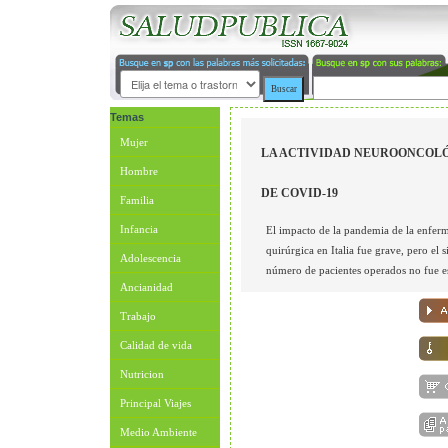
Temas
Mujer
LA ACTIVIDAD NEUROONCOLÓ
Hombre
DE COVID-19
Familia
Infancia
El impacto de la pandemia de la enfer
quirúrgica en Italia fue grave, pero el
Adolescencia
número de pacientes operados no fue est
Ancianidad
Trabajo
Calidad de vida
Nutricion
Principal Viajes
Medio Ambiente