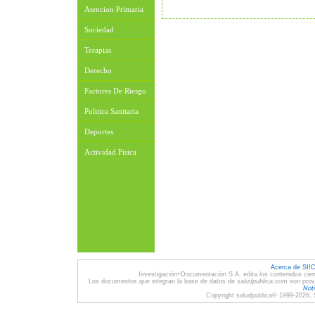
Atencion Primaria
Sociedad
Terapias
Derecho
Factores De Riesgo
Politica Sanitaria
Deportes
Actividad Fisica
Acerca de SII
Investigación+Documentación S.A. edita los contenidos cien
Los documentos que integran la base de datos de
saludpublica.com
son provi
Noti
Copyright saludpublica© 1999-2026, 