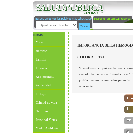
Temas
Mujer
IMPORTANCIA DE LA HEMOGL
Hombre
COLORRECTAL
Familia
Infancia
Se confirma la hipótesis de que la con
elevado de padecer enfermedades crónic
Adolescencia
podrían ser un biomarcador potencial p
Ancianidad
colorrectal.
Trabajo
Calidad de vida
Nutricion
Principal Viajes
Medio Ambiente