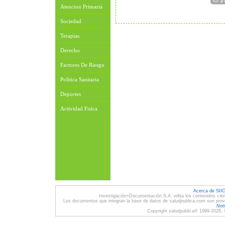
Atencion Primaria
Sociedad
Terapias
Derecho
Factores De Riesgo
Politica Sanitaria
Deportes
Actividad Fisica
Acerca de SII
Investigación+Documentación S.A. edita los contenidos cien
Los documentos que integran la base de datos de
saludpublica.com
son provi
Noti
Copyright saludpublica© 1999-2026, 