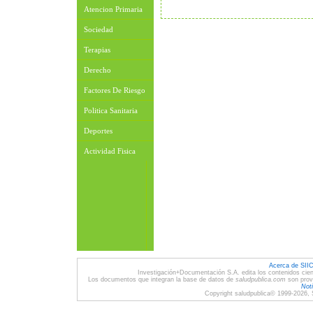
Atencion Primaria
Sociedad
Terapias
Derecho
Factores De Riesgo
Politica Sanitaria
Deportes
Actividad Fisica
Acerca de SII
Investigación+Documentación S.A. edita los contenidos cien
Los documentos que integran la base de datos de
saludpublica.com
son provi
Noti
Copyright saludpublica© 1999-2026, 