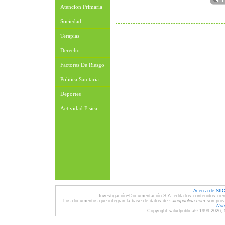
Atencion Primaria
Sociedad
Terapias
Derecho
Factores De Riesgo
Politica Sanitaria
Deportes
Actividad Fisica
Acerca de SII
Investigación+Documentación S.A. edita los contenidos cien
Los documentos que integran la base de datos de
saludpublica.com
son provi
Noti
Copyright saludpublica© 1999-2026, 