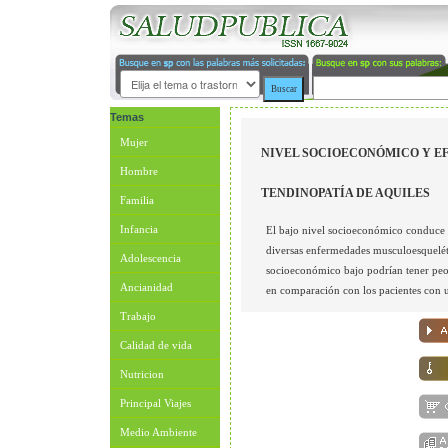
Temas
Mujer
NIVEL SOCIOECONÓMICO Y EF
Hombre
TENDINOPATÍA DE AQUILES
Familia
Infancia
El bajo nivel socioeconómico conduce 
diversas enfermedades musculoesqueléti
Adolescencia
socioeconómico bajo podrían tener peor
Ancianidad
en comparación con los pacientes con 
Trabajo
Calidad de vida
Nutricion
Principal Viajes
Medio Ambiente