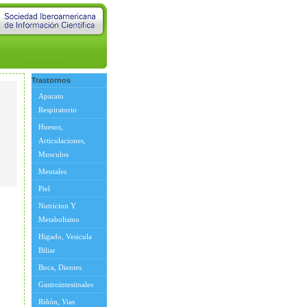
Trastornos
Aparato
Respiratorio
Huesos,
Articulaciones,
Musculos
Mentales
Piel
Nutricion Y
Metabolismo
Higado, Vesicula
Biliar
Boca, Dientes
Gastrointestinales
Riñón, Vias