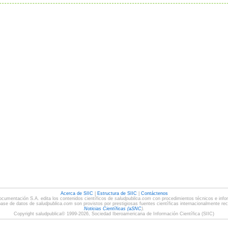
Acerca de SIIC
|
Estructura de SIIC
|
Contáctenos
ocumentación S.A. edita los contenidos científicos de
saludpublica.com
con procedimientos técnicos e infor
base de datos de
saludpublica.com
son provistos por prestigiosas fuentes científicas internacionalmente re
Noticias Científicas (
a
SNC
).
Copyright saludpublica© 1999-2026, Sociedad Iberoamericana de Información Científica (SIIC)