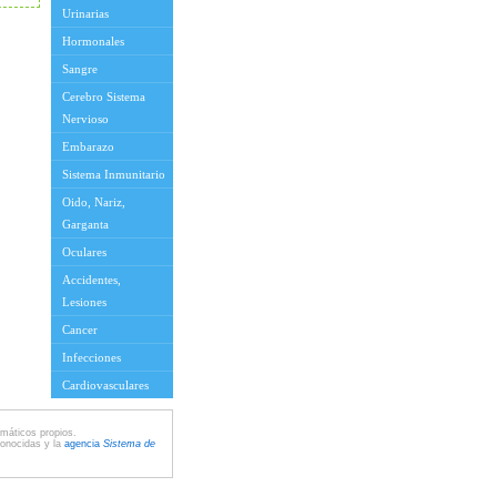
Urinarias
Hormonales
Sangre
Cerebro Sistema
Nervioso
Embarazo
Sistema Inmunitario
Oido, Nariz,
Garganta
Oculares
Accidentes,
Lesiones
Cancer
Infecciones
Cardiovasculares
máticos propios.
conocidas y la
agencia
Sistema de