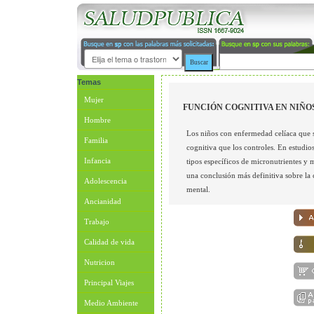
Temas
Mujer
FUNCIÓN COGNITIVA EN NIÑ
Hombre
Los niños con enfermedad celíaca que si
Familia
cognitiva que los controles. En estudio
Infancia
tipos específicos de micronutrientes y 
una conclusión más definitiva sobre la c
Adolescencia
mental.
Ancianidad
Trabajo
Calidad de vida
Nutricion
Principal Viajes
Medio Ambiente