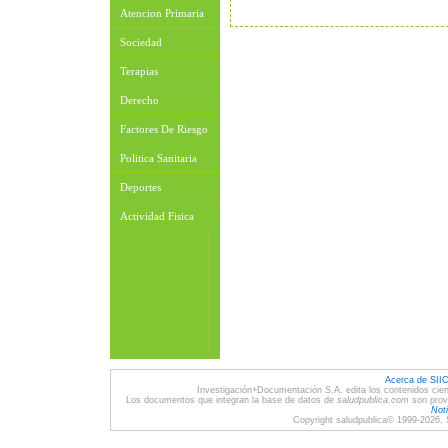
Atencion Primaria
Sociedad
Terapias
Derecho
Factores De Riesgo
Politica Sanitaria
Deportes
Actividad Fisica
Acerca de SII
Investigación+Documentación S.A. edita los contenidos cien
Los documentos que integran la base de datos de
saludpublica.com
son provi
Noti
Copyright saludpublica© 1999-2026, 