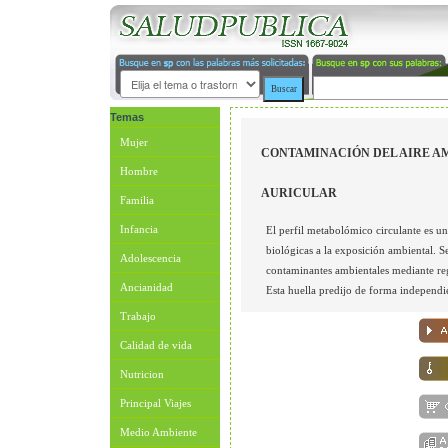
Temas
Mujer
CONTAMINACIÓN DEL AIRE AM
Hombre
AURICULAR
Familia
Infancia
El perfil metabolómico circulante es una
biológicas a la exposición ambiental. S
Adolescencia
contaminantes ambientales mediante reg
Ancianidad
Esta huella predijo de forma independien
Trabajo
Calidad de vida
Nutricion
Principal Viajes
Medio Ambiente