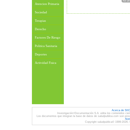
Atencion Primaria
Sociedad
Terapias
Derecho
Factores De Riesgo
Politica Sanitaria
Deportes
Actividad Fisica
Acerca de SII
Investigación+Documentación S.A. edita los contenidos cien
Los documentos que integran la base de datos de
saludpublica.com
son provi
Noti
Copyright saludpublica© 1999-2026, 