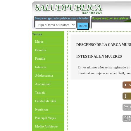
Temas
Mujer
DESCENSO DE LA CARGA MUN
Hombre
INTESTINAL EN MUJERES
Familia
Infancia
En los últimos años se ha registrado u
intestinal en mujeres en edad fértil, co
Adolescencia
Ancianidad
Trabajo
Calidad de vida
Nutricion
Principal Viajes
Medio Ambiente