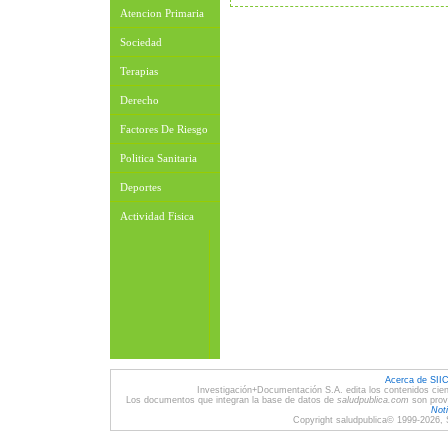
Atencion Primaria
Sociedad
Terapias
Derecho
Factores De Riesgo
Politica Sanitaria
Deportes
Actividad Fisica
Acerca de SII
Investigación+Documentación S.A. edita los contenidos cien
Los documentos que integran la base de datos de
saludpublica.com
son provi
Noti
Copyright saludpublica© 1999-2026, 