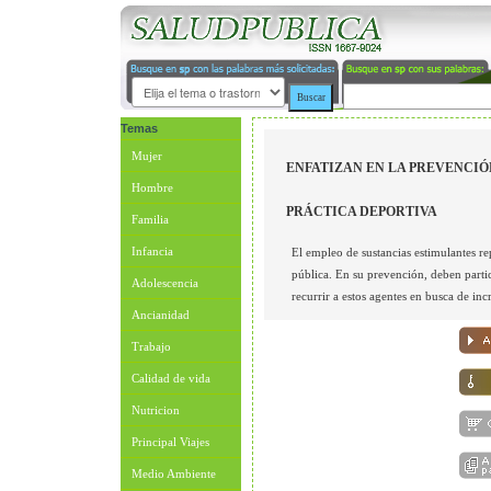
Temas
Mujer
ENFATIZAN EN LA PREVENCIÓ
Hombre
PRÁCTICA DEPORTIVA
Familia
Infancia
El empleo de sustancias estimulantes r
pública. En su prevención, deben partic
Adolescencia
recurrir a estos agentes en busca de in
Ancianidad
Trabajo
Calidad de vida
Nutricion
Principal Viajes
Medio Ambiente