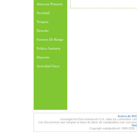
Atencion Primaria
Sociedad
Terapias
Derecho
Factores De Riesgo
Politica Sanitaria
Deportes
Actividad Fisica
Acerca de SII
Investigación+Documentación S.A. edita los contenidos cien
Los documentos que integran la base de datos de
saludpublica.com
son provi
Noti
Copyright saludpublica© 1999-2026, 