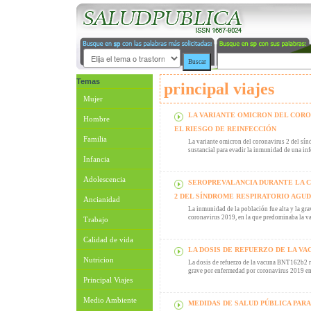
Temas
principal viajes
Mujer
LA VARIANTE OMICRON DEL CORO
Hombre
EL RIESGO DE REINFECCIÓN
Familia
La variante omicron del coronavirus 2 del sín
sustancial para evadir la inmunidad de una inf
Infancia
Adolescencia
SEROPREVALANCIA DURANTE LA C
2 DEL SÍNDROME RESPIRATORIO AGU
Ancianidad
La inmunidad de la población fue alta y la gra
coronavirus 2019, en la que predominaba la va
Trabajo
Calidad de vida
LA DOSIS DE REFUERZO DE LA VA
Nutricion
La dosis de refuerzo de la vacuna BNT162b2 r
grave por enfermedad por coronavirus 2019 en
Principal Viajes
Medio Ambiente
MEDIDAS DE SALUD PÚBLICA PAR