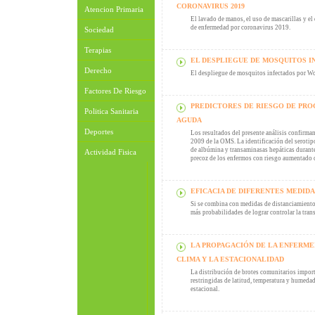
CORONAVIRUS 2019
Atencion Primaria
El lavado de manos, el uso de mascarillas y el
de enfermedad por coronavirus 2019.
Sociedad
Terapias
EL DESPLIEGUE DE MOSQUITOS I
Derecho
El despliegue de mosquitos infectados por Wol
Factores De Riesgo
PREDICTORES DE RIESGO DE PROG
Politica Sanitaria
AGUDA
Deportes
Los resultados del presente análisis confirman 
2009 de la OMS. La identificación del serotipo
de albúmina y transaminasas hepáticas durante
Actividad Fisica
precoz de los enfermos con riesgo aumentado 
EFICACIA DE DIFERENTES MEDIDAS
Si se combina con medidas de distanciamiento 
más probabilidades de lograr controlar la tra
LA PROPAGACIÓN DE LA ENFERMED
CLIMA Y LA ESTACIONALIDAD
La distribución de brotes comunitarios impor
restringidas de latitud, temperatura y humedad
estacional.