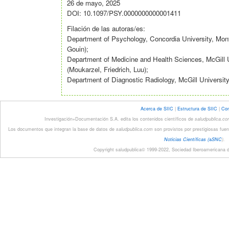
26 de mayo, 2025
DOI: 10.1097/PSY.0000000000001411
Filación de las autoras/es:
Department of Psychology, Concordia University, Mon
Gouin);
Department of Medicine and Health Sciences, McGill 
(Moukarzel, Friedrich, Luu);
Department of Diagnostic Radiology, McGill University
Acerca de SIIC
|
Estructura de SIIC
|
Con
Investigación+Documentación S.A. edita los contenidos científicos de
saludpublica.c
Los documentos que integran la base de datos de
saludpublica.com
son provistos por prestigiosas fuen
Noticias Científicas (
a
SNC
).
Copyright saludpublica© 1999-2022, Sociedad Iberoamericana de