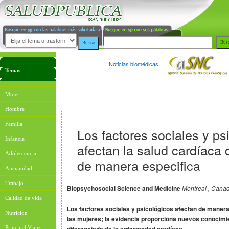
Noticias biomédicas
Temas
Mujer
Hombre
Familia
Los factores sociales y ps
Infancia
afectan la salud cardíaca 
Adolescencia
de manera especifica
Ancianidad
Trabajo
Biopsychosocial Science and Medicine
Montreal , Canad
Calidad de vida
Los factores sociales y psicológicos afectan de manera
Nutricion
las mujeres; la evidencia proporciona nuevos conocimie
Principal Viajes