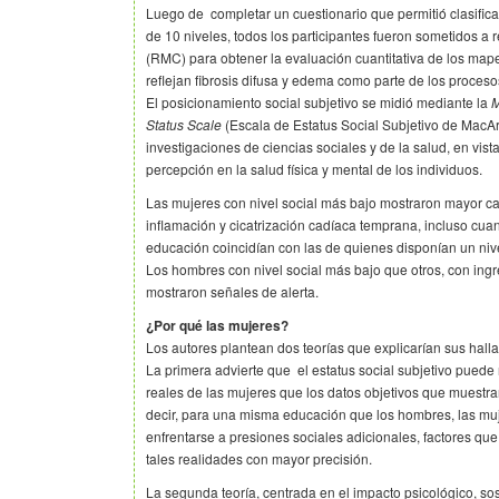
Luego de completar un cuestionario que permitió clasifica
de 10 niveles, todos los participantes fueron sometidos a
(RMC) para obtener la evaluación cuantitativa de los ma
reflejan fibrosis difusa y edema como parte de los proceso
El posicionamiento social subjetivo se midió mediante la
M
Status Scale
(Escala de Estatus Social Subjetivo de MacArt
investigaciones de ciencias sociales y de la salud, en vista
percepción en la salud física y mental de los individuos.
Las mujeres con nivel social más bajo mostraron mayor ca
inflamación y cicatrización cadíaca temprana, incluso cu
educación coincidían con las de quienes disponían un nive
Los hombres con nivel social más bajo que otros, con ing
mostraron señales de alerta.
¿Por qué las mujeres?
Los autores plantean dos teorías que explicarían sus hall
La primera advierte que el estatus social subjetivo puede 
reales de las mujeres que los datos objetivos que muestr
decir, para una misma educación que los hombres, las m
enfrentarse a presiones sociales adicionales, factores que
tales realidades con mayor precisión.
La segunda teoría, centrada en el impacto psicológico, so