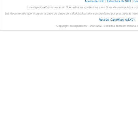
Acerca de SIIC
|
Estructura de SIIC
|
Con
Investigación+Documentación S.A. edita los contenidos científicos de
saludpublica.c
Los documentos que integran la base de datos de
saludpublica.com
son provistos por prestigiosas fuen
Noticias Científicas (
a
SNC
).
Copyright saludpublica© 1999-2022, Sociedad Iberoamericana de