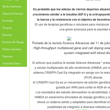
Medio Ambiente
Es probable que los atletas de ciertos deportes abus
Atencion Primaria
(IGF-I) y la
crecimiento similar a la insulina
eritropoyeti
la fuerza y la resistencia con el objetivo de incentiv
Sociedad
El uso de terapias genéticas o celulares para manipula
Terapias
una grave amenaza para la equidad e
Derecho
Factores De Riesgo
Portada de la revista Science Advances del
11 de juli
High-throughput multiplexed gene and cell doping a
Politica Sanitaria
system integrated with blood di
Deportes
El artículo que publica la revista
Science Advances
* pres
Actividad Fisica
y celular multiplexado de alto rendimiento (HiMDA, por s
sistema CRISPR-Cas12a integrado en sange con la reacc
(PCR) directa.
El CRISPR-Cas12a es un mecanismo de edición genética 
guiada por ARN para cortar el ADN en si
Los resultados del estudio demuestran la sensibilidad, e
HiMDA en escenarios simulados de dopaje genético y celu
ofrece un sistema sólido y adaptable para identificar e
posibilidad de integrarlo a diversos métodos p