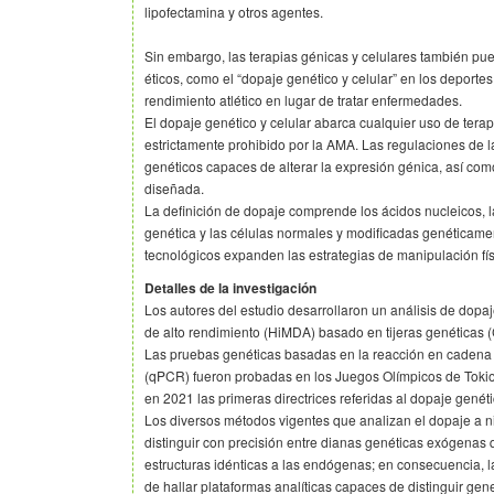
lipofectamina y otros agentes.
Sin embargo, las terapias génicas y celulares también pu
éticos, como el “dopaje genético y celular” en los deportes
rendimiento atlético en lugar de tratar enfermedades.
El dopaje genético y celular abarca cualquier uso de terap
estrictamente prohibido por la AMA. Las regulaciones de la
genéticos capaces de alterar la expresión génica, así co
diseñada.
La definición de dopaje comprende los ácidos nucleicos, l
genética y las células normales y modificadas genéticam
tecnológicos expanden las estrategias de manipulación físi
Detalles de la investigación
Los autores del estudio desarrollaron un análisis de dopaj
de alto rendimiento (HiMDA) basado en tijeras genéticas
Las pruebas genéticas basadas en la reacción en cadena d
(qPCR) fueron probadas en los Juegos Olímpicos de Toki
en 2021 las primeras directrices referidas al dopaje genéti
Los diversos métodos vigentes que analizan el dopaje a n
distinguir con precisión entre dianas genéticas exógenas
estructuras idénticas a las endógenas; en consecuencia, l
de hallar plataformas analíticas capaces de distinguir ge