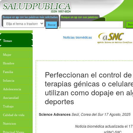
Noticias biomédicas
Temas
Mujer
Hombre
Perfeccionan el control de
Familia
terapias génicas o celular
Infancia
utilizan como dopaje en a
Adolescencia
deportes
Ancianidad
Trabajo
Science Advances
Seúl, Corea del Sur 17 Agosto, 2025
Calidad de vida
Nutricion
Noticia biomédica
actualizada el 17
a
SNC
-SIIC
Principal Viajes