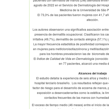
pacientes con dermatitis de manos (DM) atendidos entre 
agosto de 2022 en el Servicio de Dermatología del Hospit
Medicina de la Universidad de São Pa
El 73,3% de las pacientes fueron mujeres con 41,7 año
afección.
Los autores observaron una significativa asociación entre l
presencia de dermatitis ocupacional. Clasificaron los c
irritativa (49,7%), dermatitis de contacto alérgica (57,1%
La mayor frecuencia estadística de positividad correspon
en mujeres para metilcloroisotiazolinona y metilisotiazoli
para los hombres prevalecieron las de bicromato de
El
Índice de Calidad de Vida en Dermatología
(conocido 
en 77 pacientes, alcanzó una media d
Alcances del trabajo
El estudio detalla la experiencia de seis años y medio
hospital terciario brasileño. Los resultados reflejan qu
factor de riesgo para el desarrollo de eccema de manos,
exposición a desencadenantes como la estética, la lim
contactos frecuentes de las manos con humedad 
El exceso de tiempo medio (46 meses) entre el inicio de l