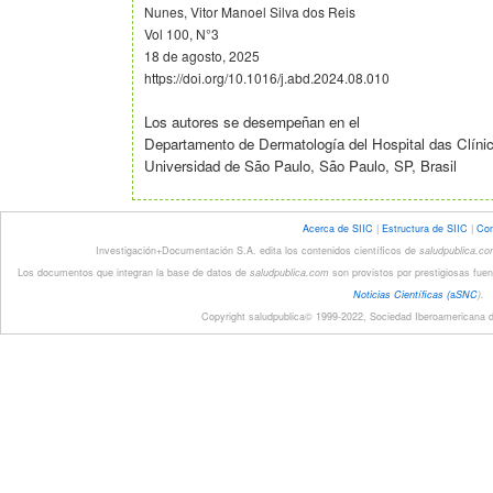
Nunes, Vitor Manoel Silva dos Reis
Vol 100, N°3
18 de agosto, 2025
https://doi.org/10.1016/j.abd.2024.08.010
Los autores se
desempeñan en el
Departamento
de Dermatología del Hospital das Clíni
Universidad de São Paulo, São Paulo, SP, Brasil
Acerca de SIIC
|
Estructura de SIIC
|
Con
Investigación+Documentación S.A. edita los contenidos científicos de
saludpublica.c
Los documentos que integran la base de datos de
saludpublica.com
son provistos por prestigiosas fuen
Noticias Científicas (
a
SNC
).
Copyright saludpublica© 1999-2022, Sociedad Iberoamericana de