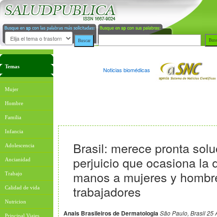
Temas
Noticias biomédicas
Mujer
Hombre
Familia
Infancia
Brasil: merece pronta solu
Adolescencia
perjuicio que ocasiona la 
Ancianidad
manos a mujeres y hombr
Trabajo
trabajadores
Calidad de vida
Nutricion
Anais Brasileiros de Dermatologia
São Paulo, Brasil 25 
Principal Viajes