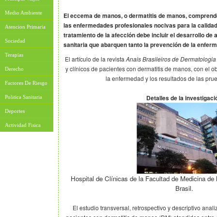
Medio Ambiente
El eccema de manos, o dermatitis de manos, comprende 
las enfermedades profesionales nocivas para la calidad 
Atencion Primaria
tratamiento de la afección debe incluir el desarrollo de
Sociedad
sanitaria que abarquen tanto la prevención de la enfer
Terapias
El artículo de la revista
Anais Brasileiros de Dermatologia
y clínicos de pacientes con dermatitis de manos, con el ob
Derecho
la enfermedad y los resultados de las pru
Factores De Riesgo
Detalles de la investigaci
Politica Sanitaria
Deportes
Actividad Fisica
Hospital de Clínicas de la Facultad de Medicina de
Brasil.
El estudio transversal, retrospectivo y descriptivo anali