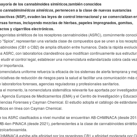
ayoría de los cannabinoides sintéticos,también conocidos
mo
, pertenecen a la clase de nuevas sustancias
cannabimiméticos sintéticos
oactivas (NSP), evaden las leyes de control internacional y se comercializan e
rsas formas, incluyendo mezclas de hierbas, papeles impregnados, gomitas,
actos y cigarrillos electrónicos.
agonistas sintéticos de los receptores cannabinoides (ASRC), comúnmente conoc
 "Spice", representan una variada clase de compuestos que se unen a los recept
abinoides (CB1 o CB2) de amplia difusión entre humanos. Dada la rápida evoluci
as ASRC, con laboratorios clandestinos que modifican continuamente sus estructu
 eludir el control legal, establecer una nomenclatura estandarizada cobra cada ve
r importancia.
omenclatura uniforme refuerza la eficacia de los sistemas de alerta temprana y me
iniciativas de reducción de riesgos para la salud al facilitar una comunicación más 
e laboratorios forenses, agencias reguladoras y profesionales sanitarios.
a el momento, la nomenclatura sistemática relevante fue aportada por investigado
a Agencia Europea de Medicamentos (EMA) y el Centro de Investigación y Educac
iencias Forenses y Cayman Chemical. El estudio adopta el catálogo de estándare
íticos en línea con Cayman Chemical.
e los ASRC clasificados a nivel mundial se encuentran AB-CHMINACA (desde 201
-4en-PINACA (desde 2021), pertenecientes a la clase de cannabinoides sintétic
zolcarboxamida.
HMINACA exhibe alta afinidad por los receptores CB1 y afinidad moderada por C