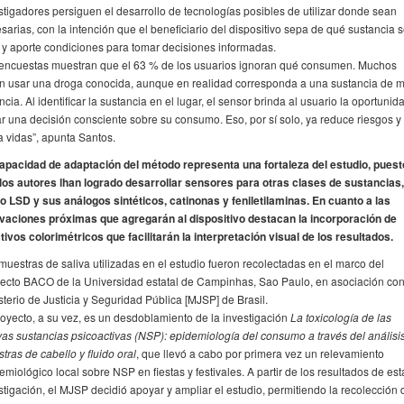
stigadores persiguen el desarrollo de tecnologías posibles de utilizar donde sean
sarias, con la intención que el beneficiario del dispositivo sepa de qué sustancia 
a y aporte condiciones para tomar decisiones informadas.
encuestas muestran que el 63 % de los usuarios ignoran qué consumen. Muchos
n usar una droga conocida, aunque en realidad corresponda a una sustancia de 
ncia. Al identificar la sustancia en el lugar, el sensor brinda al usuario la oportunid
r una decisión consciente sobre su consumo. Eso, por sí solo, ya reduce riesgos y
a vidas”, apunta Santos.
apacidad de adaptación del método representa una fortaleza del estudio, puest
los autores lhan logrado desarrollar sensores para otras clases de sustancias,
 LSD y sus análogos sintéticos, catinonas y feniletilaminas. En cuanto a las
vaciones próximas que agregarán al dispositivo destacan la incorporación de
tivos colorimétricos que facilitarán la interpretación visual de los resultados.
muestras de saliva utilizadas en el estudio fueron recolectadas en el marco del
ecto BACO de la Universidad estatal de Campinhas, Sao Paulo, en asociación con
sterio de Justicia y Seguridad Pública [MJSP] de Brasil.
royecto, a su vez, es un desdoblamiento de la investigación
La toxicología de las
as sustancias psicoactivas (NSP): epidemiología del consumo a través del análisi
tras de cabello y fluido oral
, que llevó a cabo por primera vez un relevamiento
emiológico local sobre NSP en fiestas y festivales. A partir de los resultados de est
stigación, el MJSP decidió apoyar y ampliar el estudio, permitiendo la recolección 