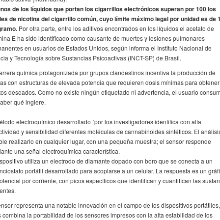
nos de los líquidos que portan los cigarrillos electrónicos superan por 100 los
les de nicotina del cigarrillo común, cuyo límite máximo legal por unidad es de 
igramo.
Por otra parte, entre los aditivos encontrados en los líquidos el acetato de
mina E ha sido identificado como causante de muertes y lesiones pulmonares
anentes en usuarios de Estados Unidos, según informa el Instituto Nacional de
cia y Tecnología sobre Sustancias Psicoactivas (INCT-SP) de Brasil.
arrera química protagonizada por grupos clandestinos incentiva la producción de
as con estructuras de elevada potencia que requieren dosis mínimas para obtener
tos deseados. Como no existe ningún etiquetado ni advertencia, el usuario consu
saber qué ingiere.
étodo electroquímico desarrollado ´por los investigadores identifica con alta
ctividad y sensibilidad diferentes moléculas de cannabinoides sintéticos. El análisi
ble realizarlo en cualquier lugar, con una pequeña muestra; el sensor responde
ante una señal electroquímica característica.
ispositivo utiliza un electrodo de diamante dopado con boro que se conecta a un
nciostato portátil desarrollado para acoplarse a un celular. La respuesta es un gráf
otencial por corriente, con picos específicos que identifican y cuantifican las susta
entes.
ensor representa una notable innovación en el campo de los dispositivos portátiles,
 combina la portabilidad de los sensores impresos con la alta estabilidad de los