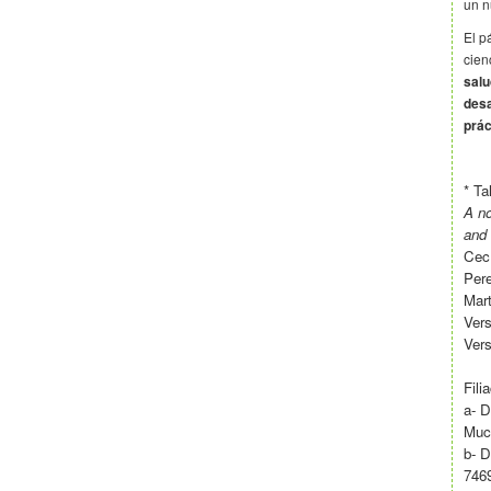
un n
El p
cien
salu
desa
prác
* Ta
A no
and 
Cecí
Pere
Mar
Vers
Vers
Fili
a- D
Mucu
b- D
7469