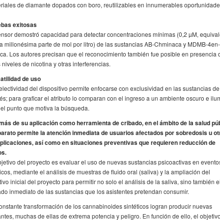
riales de diamante dopados con boro, reutilizables en innumerables oportunidade
bas exitosas
ensor demostró capacidad para detectar concentraciones mínimas (0,2 µM, equiva
a millonésima parte de mol por litro) de las sustancias AB-Chminaca y MDMB-4en-
ca. Los autores precisan que el reconocimiento también fue posible en presencia 
s niveles de nicotina y otras interferencias.
atilidad de uso
electividad del dispositivo permite enfocarse con exclusividad en las sustancias de
rés; para graficar el atributo lo comparan con el ingreso a un ambiente oscuro e ilu
 el punto que motiva la búsqueda.
ás de su aplicación como herramienta de cribado, en el ámbito de la salud pú
parato permite la atención inmediata de usuarios afectados por sobredosis u ot
licaciones, así como en situaciones preventivas que requieren reducción de
os.
bjetivo del proyecto es evaluar el uso de nuevas sustancias psicoactivas en evento
icos, mediante el análisis de muestras de fluido oral (saliva) y la ampliación del
tivo inicial del proyecto para permitir no solo el análisis de la saliva, sino también e
ado inmediato de las sustancias que los asistentes pretendan consumir.
onstante transformación de los cannabinoides sintéticos logran producir nuevas
antes, muchas de ellas de extrema potencia y peligro. En función de ello, el objetivo