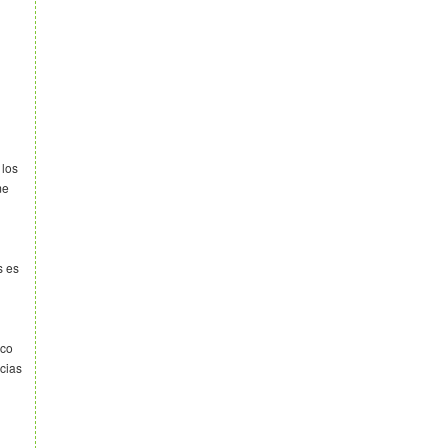
1
 los
me
s es
ico
ncias