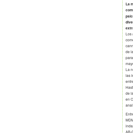
La m
co
psic
dive
extr
Los 
como
cann
de l
para
mayo
La n
las 
entr
Hast
de l
en C
anal
Entr
MDMB
inda
AB-C