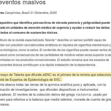
eventos masivos
nta
Campinhas, Brasil 31 Diciembre, 2025
ispositivo que identifica psicoactivos de elevada potencia y peligrosidad puede
izado en unidades de atención médica de urgencia y ayudar a reducir los daños
iados al consumo de sustancias tóxicas.
rtículo de la revista especializada
Talanta
* describe un sensor portátil capaz de
ctar con precisión cannabinoides sintéticos en líquidos de cigarrillos electrónicos 
dos biológicos, como la saliva. El contenido de los cigarrillos puede causar serios 
 salud como consecuencia de las cantidades de nicotina varias veces superior a la
ntradas en los productos convencionales. El estudio remarca que los excesos de
onentes tóxicos contribuyen a la rápida instalación de la dependencia.
nsayo de Talanta que difunde aSNC es el primero de la revista que seleccion
ité de Expertos de Epidemiología de SIIC.
anta
abarca todas las ramas de la química analítica pura y aplicada, con la
icación de investigaciones que difunden dispositivos e instrumentos
vadores. El nombre de la colección deriva del griego
ταλαντα
, usado por
ro para referirse a la balanza que medía
talentos
, moneda de cuenta de gri
omanos.