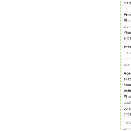
mate
Prue
El s
a un
Pina
alto
Vers
La s
inte
solo
Adem
el a
comp
dañ
El o
públ
obje
crib
La c
vari