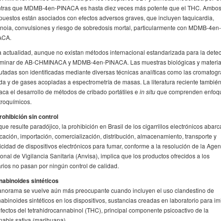
tras que MDMB-4en-PINACA es hasta diez veces más potente que el THC. Ambo
uestos están asociados con efectos adversos graves, que incluyen taquicardia,
noia, convulsiones y riesgo de sobredosis mortal, particularmente con MDMB-4en-
ACA.
a actualidad, aunque no existan métodos internacional estandarizada para la dete
iminar de AB-CHMINACA y MDMB-4en-PINACA. Las muestras biológicas y materia
utadas son identificadas mediante diversas técnicas analíticas como las cromatogr
ida y de gases acopladas a espectrometría de masas. La literatura reciente tambié
aca el desarrollo de métodos de cribado portátiles e
in situ
que comprenden enfoq
troquímicos.
rohibición sin control
ue resulte paradójico, la prohibición en Brasil de los cigarrillos electrónicos abarc
icación, importación, comercialización, distribución, almacenamiento, transporte y
icidad de dispositivos electrónicos para fumar, conforme a la resolución de la Agen
onal de Vigilancia Sanitaria (Anvisa), implica que los productos ofrecidos a los
rios no pasan por ningún control de calidad.
abinoides sintéticos
anorama se vuelve aún más preocupante cuando incluyen el uso clandestino de
abinoides sintéticos en los dispositivos, sustancias creadas en laboratorio para imi
efectos del tetrahidrocannabinol (THC), principal componente psicoactivo de la
abis sativa (marihuana).