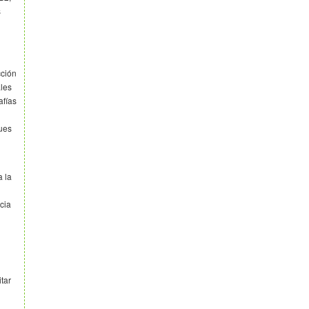
s
cción
les
afías
n
ues
a la
cia
tar