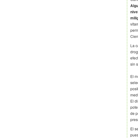
Algu
nive
mil
vita
perm
Cien
La c
drog
efec
sin 
El m
sele
posi
medi
El d
pote
de p
pres
El s
pues