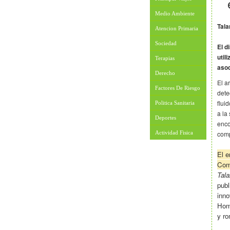
Medio Ambiente
Tala
Atencion Primaria
Sociedad
El d
util
Terapias
asoc
Derecho
El a
Factores De Riesgo
dete
flui
Politica Sanitaria
a la
Deportes
enco
Actividad Fisica
comp
El e
Com
Tal
publ
inno
Home
y r