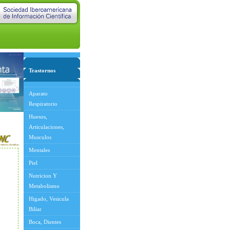
Trastornos
Aparato
Respiratorio
Huesos,
Articulaciones,
Musculos
Mentales
Piel
Nutricion Y
Metabolismo
Higado, Vesicula
Biliar
Boca, Dientes