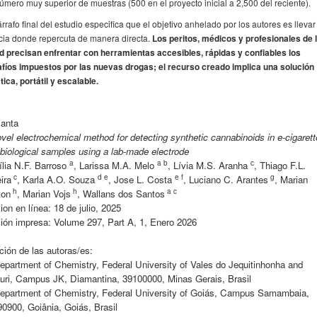
úmero muy superior de muestras (500 en el proyecto inicial a 2,500 del reciente).
árrafo final del estudio especifica que el objetivo anhelado por los autores es llevar
cia donde repercuta de manera directa.
Los peritos, médicos y profesionales de 
d precisan enfrentar con herramientas accesibles, rápidas y confiables los
fíos impuestos por las nuevas drogas; el recurso creado implica una solución
tica, portátil y escalable.
lanta
vel electrochemical method for detecting synthetic cannabinoids in e-cigarett
biological samples using a lab-made electrode
a
a b
c
lia N.F. Barroso
, Larissa M.A. Melo
, Lívia M.S. Aranha
, Thiago F.L.
c
d e
e f
g
ira
, Karla A.O. Souza
, Jose L. Costa
, Luciano C. Arantes
, Marian
h
h
a c
ton
, Marian Vojs
, Wallans dos Santos
ion en línea: 18 de julio, 2025
ión impresa: Volume 297, Part A, 1, Enero 2026
ación de las autoras/es:
epartment of Chemistry, Federal University of Vales do Jequitinhonha and
ri, Campus JK, Diamantina, 39100000, Minas Gerais, Brasil
epartment of Chemistry, Federal University of Goiás, Campus Samambaia,
0900, Goiânia, Goiás, Brasil