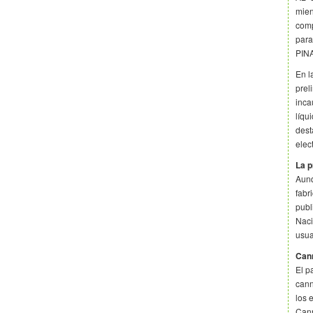
mien
comp
para
PIN
En l
prel
inca
líqu
dest
elec
La p
Aunq
fabr
publ
Naci
usua
Cann
El p
cann
los 
Cann