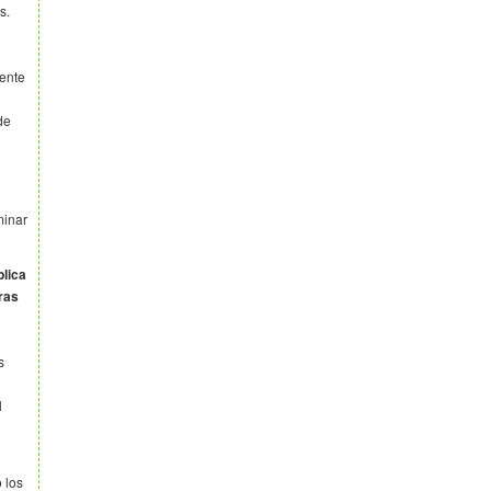
s.
lente
de
minar
blica
ras
s
l
 los