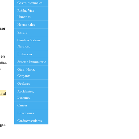
Gastrointestinales
Riñón, Vias
Urinarias
Hormonales
 ser
Sangre
Cerebro Sistema
Nervioso
Embarazo
y en
daños
Sistema Inmunitario
s
Oido, Nariz,
Garganta
Oculares
Accidentes,
a el
Lesiones
Cancer
Infecciones
Cardiovasculares
egos