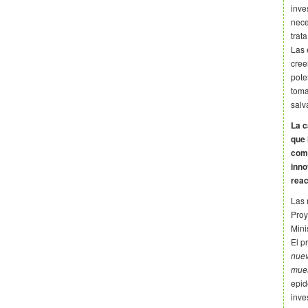
inve
nece
trat
Las 
cree
pote
toma
salv
La c
que 
como
inno
reac
Las 
Proy
Mini
El p
nuev
mues
epid
inve