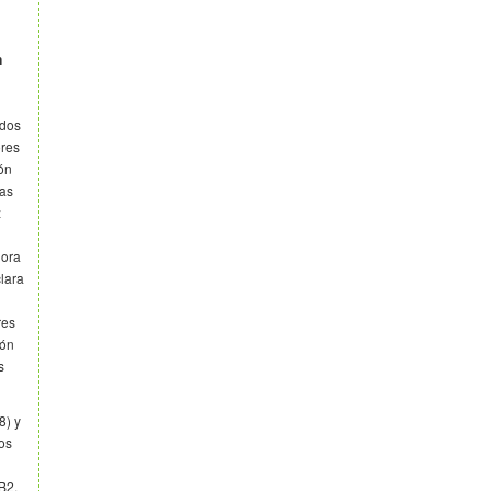
n
idos
ores
ón
ras
z
jora
clara
res
ión
s
8) y
os
B2,