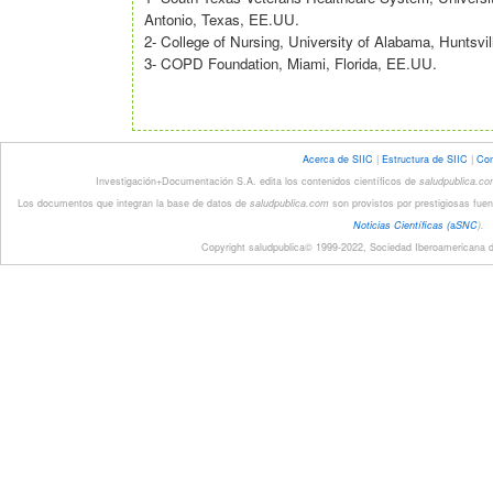
Antonio, Texas, EE.UU.
2- College of Nursing, University of Alabama, Huntsv
3- COPD Foundation, Miami, Florida, EE.UU.
Acerca de SIIC
|
Estructura de SIIC
|
Con
Investigación+Documentación S.A. edita los contenidos científicos de
saludpublica.c
Los documentos que integran la base de datos de
saludpublica.com
son provistos por prestigiosas fuen
Noticias Científicas (
a
SNC
).
Copyright saludpublica© 1999-2022, Sociedad Iberoamericana de