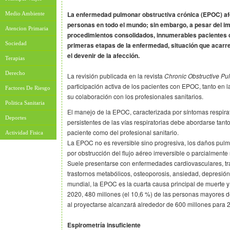
La enfermedad pulmonar obstructiva crónica (EPOC) afe
Medio Ambiente
personas en todo el mundo; sin embargo, a pesar del imp
Atencion Primaria
procedimientos consolidados, innumerables pacientes c
Sociedad
primeras etapas de la enfermedad, situación que acarr
el devenir de la afección.
Terapias
Derecho
La revisión publicada en la revista
Chronic Obstructive Pu
participación activa de los pacientes con EPOC, tanto en 
Factores De Riesgo
su colaboración con los profesionales sanitarios.
Politica Sanitaria
El manejo de la EPOC, caracterizada por síntomas respirat
Deportes
persistentes de las vías respiratorias debe abordarse tant
paciente como del profesional sanitario.
Actividad Fisica
La EPOC no es reversible sino progresiva, los daños pu
por obstrucción del flujo aéreo irreversible o parcialmente 
Suele presentarse con enfermedades cardiovasculares, tr
trastornos metabólicos, osteoporosis, ansiedad, depresión
mundial, la EPOC es la cuarta causa principal de muerte y
2020, 480 millones (el 10,6 %) de las personas mayores d
al proyectarse alcanzará alrededor de 600 millones para 
Espirometría insuficiente