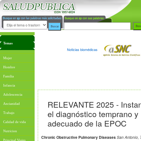
Temas
Noticias biomédicas
Mujer
Hombre
Familia
Infancia
Adolescencia
RELEVANTE 2025 - Instan 
Ancianidad
el diagnóstico temprano y
Trabajo
adecuado de la EPOC
Calidad de vida
Nutricion
Chronic Obstructive Pulmonary Diseases
San Antonio, 
Principal Viajes