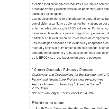
atención médica tangibles y realistas. Esto implica compre
preocupaciones y expectativas de los pacientes, junto con 
sociales y psicológicas.
Los médicos de atención primaria por lo general constituye
con el sistema sanitario y quienes reciben y atienden por 
enfermedades crónicas, la EPOC entre ellas. Por lo tanto,
basadas en la evidencia para el diagnóstico y el manejo
participar en la evaluación de los cambios de comportami
Las estrategias basadas en la evidencia y adaptadas a ca
mejorar y optimizar el tratamiento; en este sentido, el enfo
centrada en el paciente y la educación continua son facto
de la EPOC y sus resultados en quienes la padecen.
* Chronic Obstructive Pulmonary Diseases
Challenges and Opportunities for the Management of
Patient and Health Care Professional Perspectives
3
1
2
Antonio Anzueto
, Haley Hoy
, Caroline Gainer
2025; 12(4)
doi: http://doi.org/10.15326/jcopdf.2024.0597
Filiación de los autores:
1- South Texas Veterans Healthcare System, Universi