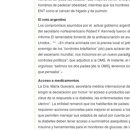
hombres de padecer obesidad, mientras que los hombres
ENT como el cáncer de hígado y de pulmón.
El voto argentino
Los compromisos asumidos por el actual gobierno argentin
del secretario norteamericano Robert F. Kennedy fueron de
informe
El lamentable fomento de la antivacunación es av
Unidos
... **: «En charla animada con la prensa local el jef
enemigo de los
“controles totalitarios”
(sic) para aclarar d
del escenario mundial, nos incluimos en un nuevo paradigm
controles políticos”
, que adjudicó a la OMS. Al instante, el 
orgulloso
“salimos los dos países
[de la OMS]
, tenemos lo
que pensaba”
.»
Acceso a medicamentos
La Dra. María Guevara, secretaria médica internacional d
elogió la declaración por incluir “el acceso a productos s
clave de la respuesta a la diabetes, las enfermedades men
uterino”. La entidad remarcó que los habitantes de países
requieren acciones concretas para mejorar el acceso a lo
que permiten manejar sus estados de salud por cuenta pro
la diabetes deben tener acceso a suministros asequibles 
insulina y herramientas para el monitoreo de glucosa; de 