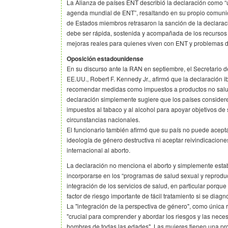
La Alianza de países ENT describió la declaración como “un
agenda mundial de ENT”, resaltando en su propio comun
de Estados miembros retrasaron la sanción de la declarac
debe ser rápida, sostenida y acompañada de los recursos n
mejoras reales para quienes viven con ENT y problemas 
Oposición estadounidense
En su discurso ante la RAN en septiembre, el Secretario 
EE.UU., Robert F. Kennedy Jr., afirmó que la declaración 
recomendar medidas como impuestos a productos no salu
declaración simplemente sugiere que los países considere
impuestos al tabaco y al alcohol para apoyar objetivos de
circunstancias nacionales.
El funcionario también afirmó que su país no puede acep
ideología de género destructiva ni aceptar reivindicacione
internacional al aborto.
La declaración no menciona el aborto y simplemente est
incorporarse en los “programas de salud sexual y reprodu
integración de los servicios de salud, en particular porque
factor de riesgo importante de fácil tratamiento si se diagn
La "integración de la perspectiva de género", como única 
"crucial para comprender y abordar los riesgos y las nece
hombres de todas las edades". Las mujeres tienen una p