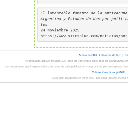
El lamentable fomento de la antivacuna
Argentina y Estados Unidos por polític
tes
24 Noviembre 2025
https://www.siicsalud.com/noticias/not
Acerca de SIIC
|
Estructura de SIIC
|
Con
Investigación+Documentación S.A. edita los contenidos científicos de
saludpublica.c
Los documentos que integran la base de datos de
saludpublica.com
son provistos por prestigiosas fuen
Noticias Científicas (
a
SNC
).
Copyright saludpublica© 1999-2022, Sociedad Iberoamericana de