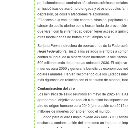
profesionales que controlan afecciones crónicas mentale
antipsicóticas de acción prolongada y otros productos far
depresión, psicosis y afecciones relacionadas.
“El acceso a la vacunación contra el virus del papiloma h
cáncer de cuello uterino como herramienta de prevención 
que viven con la enfermedad deben tener acceso a quimio
otras modalidades de tratamiento”, amplió MSF.
Borjana Pervan, directora de operaciones de la Federaci
Heart Federation’s)
, instó a los estados miembros a comp
control mundial de la hipertensión mediante la facilitaci
500 millones más de personas antes del 2030. El objetivo 
muertes para 2050 y generaría beneficios económicos net
dólares anuales. PervanTrecomendó que los Estados miemb
más rigurosas en relación con el consumo de alcohol, ta
Contaminación del aire
Los ministros de salud reunidos en mayo de 2025 en la A
aprobaron el objetivo de reducir a la mitad los impactos n
aire de origen humano para 2040 (en relación con 2015), c
millones de muertes por año en todo el mundo.
El Fondo para el Aire Limpio
(Clean Air Fund - CAF)
señaló
destaca la contaminación del aire como un importante imp