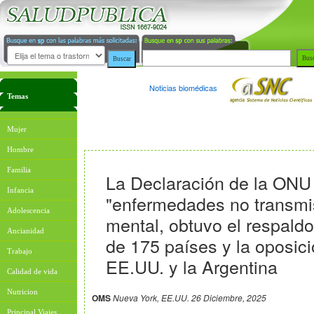
Noticias biomédicas
Temas
Mujer
Hombre
Familia
La Declaración de la ONU
Infancia
"enfermedades no transmis
Adolescencia
mental, obtuvo el respald
Ancianidad
de 175 países y la oposic
Trabajo
EE.UU. y la Argentina
Calidad de vida
Nutricion
OMS
Nueva York, EE.UU. 26 Diciembre, 2025
Principal Viajes