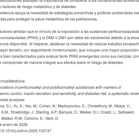
asociaciones subrayan la importancia de considerar a los contaminantes ambienta
 factores de riesgo metabólico y de diabetes.
videncia apoya la necesidad de estrategias preventivas y políticas ambientales m
ictas para proteger la salud metabólica de las poblaciones.
autores señalan que el vínculo de la exposición a las sustancias perfluoroalquilad
fluoroalquiladas (PFAS) y la DM2 o DM1 aún debe ser esclarecido debido a la esc
encia disponible. Al respecto, destacan la necesidad de realizar estudios prospect
ayor tamaño, con seguimiento ininterrumpido, que incluyan una mayor proporción
s bien caracterizados para evaluar tanto PFAS emergentes como sus mezclas, con
de comprender de manera integral sus efectos sobre el riesgo de diabetes.
linicalMedicine
ciations of perfluoroalkyl and polyfluoroalkyl substances with markers of
aemic control, insulin secretion and sensitivity, and diabetes risk: a systematic revi
meta-analyses
na, S.I.; Yu, X.; Yao, M.; Cohen, N.; Markopoulou, E.; Chowdhury, M.; Midya, V.;
 S.M.; Trowbridge, J.; Starling, A.P.; Barupal, D.; Walker, D.I.; Chatzi, L.; Setiawan,
 Walker, R.W.; Colicino, E.; Valvi, D.
e enero de 2026
 10.1016/j.eclinm.2025.103747