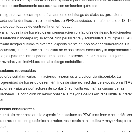
aciones continuamente expuestas a contaminantes químicos.
allazgo relevante correspondió al aumento del riesgo de diabetes gestacional,
vada por la duplicación de los niveles de PFAS asociados al incremento del 13–1
as probabilidades de contraer la enfermedad.
 a la modestia de los efectos en comparación con factores de riesgo tradicionales
d materna o sobrepeso), la exposición persisitente y acumulativa a múltiples PFAS
rearía riesgos clínicos relevantes, especialmente en poblaciones vulnerables. En
ecuencia, la identificación temprana de exposiciones elevadas y la implementaci
ategias para reducirlas podrían resultar beneficiosas, en particular en mujeres
razadas y en individuos con alto riesgo metabólico.
taciones reconocidas
autores señalan varias limitaciones inherentes a la evidencia disponible. La
rogeneidad de los estudios (en términos de diseño, medidas de exposición a PFAS
aciones y ajustes por factores de confusión) dificulta estimar las causas de las
iaciones. La condición observacional de la mayoría de los estudios limita la infere
al.
encias concluyentes
etanálisis evidencia que la exposición a sustancias PFAS mantiene vinculación co
adores de control glucémico alterados, resistencia a la insulina y mayor riesgo de
etes.