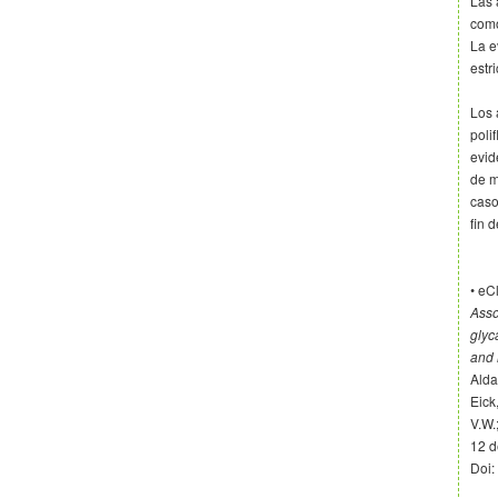
Las 
como
La e
estr
Los 
poli
evid
de m
caso
fin 
• eC
Asso
glyc
and 
Alda
Eick,
V.W.;
12 d
Doi: