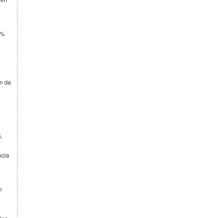
4%
ón de
,
ncia
n