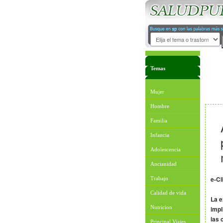
Temas
Mujer
Hombre
Familia
Infancia
Adolescencia
Ancianidad
e-Cl
Trabajo
Calidad de vida
La e
Nutricion
impl
las 
Principal Viajes