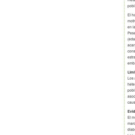
pobl
El h
moti
en l
Pese
(eda
acar
cons
estr
emba
Limi
Los 
hete
pobl
asoc
caus
Evid
El m
marc
diab