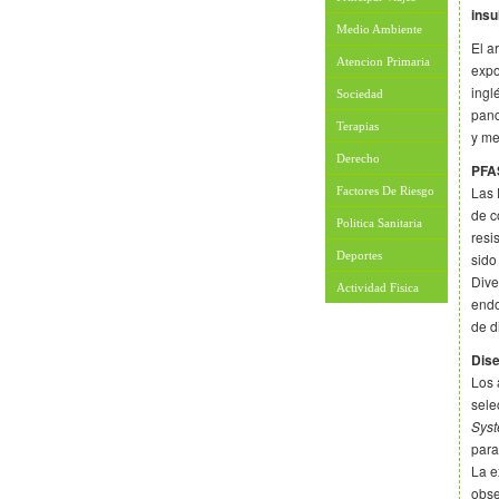
insu
Medio Ambiente
El a
Atencion Primaria
expo
ingl
Sociedad
panc
Terapias
y me
Derecho
PFA
Las 
Factores De Riesgo
de c
Politica Sanitaria
resi
Deportes
sido
Dive
Actividad Fisica
endo
de d
Dise
Los 
sele
Syst
para
La e
obse