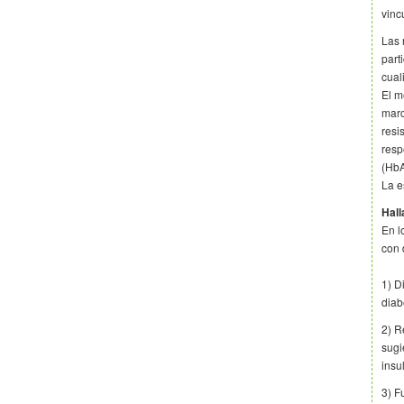
vinc
Las 
part
cual
El m
marc
resi
resp
(Hb
La e
Hall
En l
con 
1) D
diab
2) R
sugi
insu
3) F