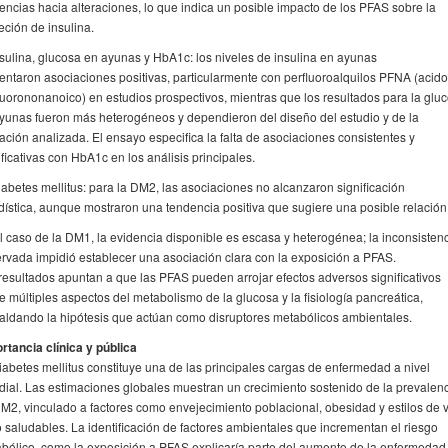
encias hacia alteraciones, lo que indica un posible impacto de los PFAS sobre la
eción de insulina.
nsulina, glucosa en ayunas y HbA1c: los niveles de insulina en ayunas
entaron asociaciones positivas, particularmente con perfluoroalquilos PFNA (acido
luorononanoico) en estudios prospectivos, mientras que los resultados para la glu
yunas fueron más heterogéneos y dependieron del diseño del estudio y de la
ación analizada. El ensayo especifica la falta de asociaciones consistentes y
ificativas con HbA1c en los análisis principales.
iabetes mellitus: para la DM2, las asociaciones no alcanzaron significación
dística, aunque mostraron una tendencia positiva que sugiere una posible relación
l caso de la DM1, la evidencia disponible es escasa y heterogénea; la inconsisten
rvada impidió establecer una asociación clara con la exposición a PFAS.
resultados apuntan a que las PFAS pueden arrojar efectos adversos significativos
e múltiples aspectos del metabolismo de la glucosa y la fisiología pancreática,
aldando la hipótesis que actúan como disruptores metabólicos ambientales.
rtancia clínica y pública
iabetes mellitus constituye una de las principales cargas de enfermedad a nivel
ial. Las estimaciones globales muestran un crecimiento sostenido de la prevalen
M2, vinculado a factores como envejecimiento poblacional, obesidad y estilos de 
 saludables. La identificación de factores ambientales que incrementan el riesgo
bólico, como la exposición a PFAS explicaría parte del aumento de la enfermedad