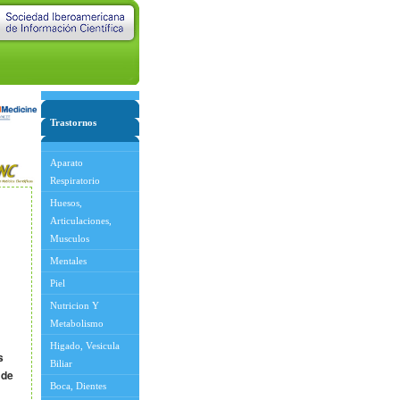
Trastornos
Aparato
Respiratorio
Huesos,
Articulaciones,
Musculos
Mentales
Piel
Nutricion Y
Metabolismo
Higado, Vesicula
s
Biliar
 de
Boca, Dientes