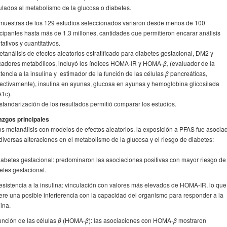
ulados al metabolismo de la glucosa o diabetes.
muestras de los 129 estudios seleccionados variaron desde menos de 100
icipantes hasta más de 1.3 millones, cantidades que permitieron encarar análisis
itativos y cuantitativos.
etanálisis de efectos aleatorios estratificado para diabetes gestacional, DM2 y
adores metabólicos, incluyó los índices HOMA-IR y HOMA-
β,
(evaluador de la
stencia a la insulina y estimador de la función de las células
β
pancreáticas,
ectivamente), insulina en ayunas, glucosa en ayunas y hemoglobina glicosilada
A1c).
standarización de los resultados permitió comparar los estudios.
azgos principales
os metanálisis con modelos de efectos aleatorios, la exposición a PFAS fue asocia
diversas alteraciones en el metabolismo de la glucosa y el riesgo de diabetes:
iabetes gestacional: predominaron las asociaciones positivas con mayor riesgo de
etes gestacional.
esistencia a la insulina: vinculación con valores más elevados de HOMA-IR, lo que
ere una posible interferencia con la capacidad del organismo para responder a la
lina.
unción de las células
β
(HOMA-
β
): las asociaciones con HOMA-
β
mostraron