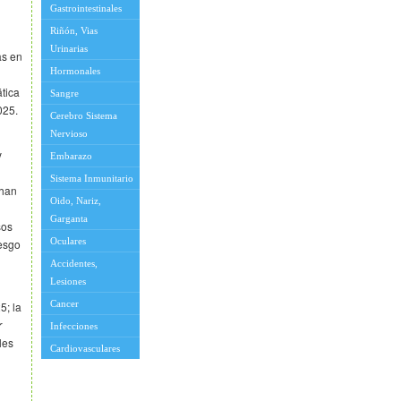
Gastrointestinales
Riñón, Vias
Urinarias
as en
Hormonales
ática
Sangre
025.
Cerebro Sistema
Nervioso
y
Embarazo
Sistema Inmunitario
 han
Oido, Nariz,
Garganta
sos
Oculares
iesgo
Accidentes,
Lesiones
Cancer
5; la
r
Infecciones
les
Cardiovasculares