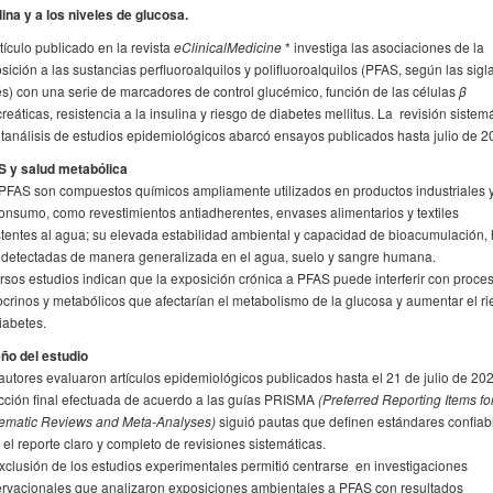
lina y a los niveles de glucosa.
rtículo publicado en la revista
eClinicalMedicine
* investiga las asociaciones de la
sición a las sustancias perfluoroalquilos y polifluoroalquilos (PFAS, según las sigl
és) con una serie de marcadores de control glucémico, función de las células
β
reáticas, resistencia a la insulina y riesgo de diabetes mellitus. La revisión sistem
tanálisis de estudios epidemiológicos abarcó ensayos publicados hasta julio de 2
S y salud metabólica
PFAS son compuestos químicos ampliamente utilizados en productos industriales 
onsumo, como revestimientos antiadherentes, envases alimentarios y textiles
stentes al agua; su elevada estabilidad ambiental y capacidad de bioacumulación,
 detectadas de manera generalizada en el agua, suelo y sangre humana.
rsos estudios indican que la exposición crónica a PFAS puede interferir con proce
crinos y metabólicos que afectarían el metabolismo de la glucosa y aumentar el r
iabetes.
ño del estudio
autores evaluaron artículos epidemiológicos publicados hasta el 21 de julio de 202
cción final efectuada de acuerdo a las guías PRISMA
(Preferred Reporting Items fo
ematic Reviews and Meta-Analyses)
siguió pautas que definen estándares confiab
 el reporte claro y completo de revisiones sistemáticas.
xclusión de los estudios experimentales permitió centrarse en investigaciones
rvacionales que analizaron exposiciones ambientales a PFAS con resultados