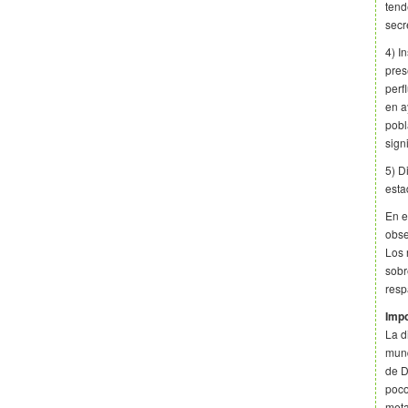
tend
secr
4) I
pres
perf
en a
pobl
sign
5) D
esta
En e
obse
Los 
sobr
resp
Impo
La d
mund
de D
poco
meta