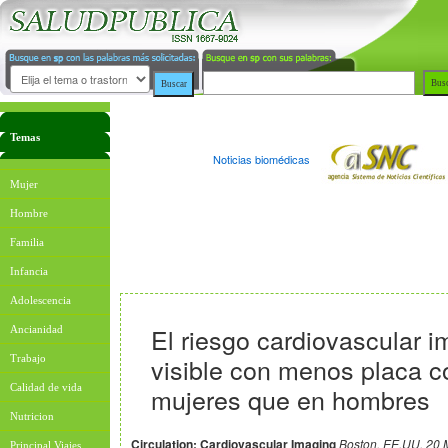
Temas
Noticias biomédicas
Mujer
Hombre
Familia
Infancia
Adolescencia
El riesgo cardiovascular i
Ancianidad
visible con menos placa c
Trabajo
Calidad de vida
mujeres que en hombres
Nutricion
Circulation: Cardiovascular Imaging
Boston, EE.UU. 20 
Principal Viajes