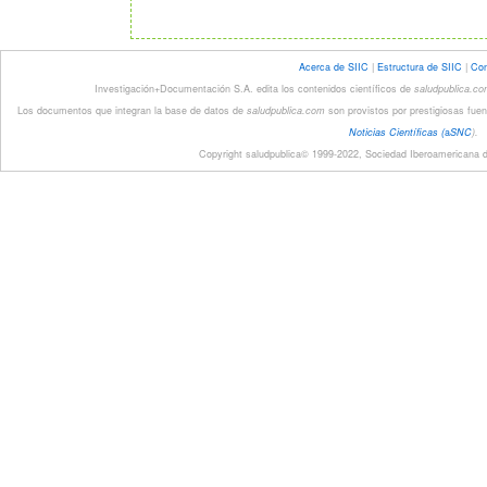
Acerca de SIIC
|
Estructura de SIIC
|
Con
Investigación+Documentación S.A. edita los contenidos científicos de
saludpublica.c
Los documentos que integran la base de datos de
saludpublica.com
son provistos por prestigiosas fuen
Noticias Científicas (
a
SNC
).
Copyright saludpublica© 1999-2022, Sociedad Iberoamericana de