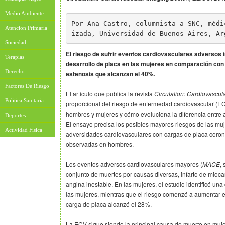
Medio Ambiente
Por Ana Castro, columnista a SNC, médi
Atencion Primaria
izada, Universidad de Buenos Aires, Ar
Sociedad
El riesgo de sufrir eventos cardiovasculares adversos
Terapias
desarrollo de placa en las mujeres en comparación con
Derecho
estenosis que alcanzan el 40%.
Factores De Riesgo
El artículo que publica la revista
Circulation: Cardiovascul
Politica Sanitaria
proporcional del riesgo de enfermedad cardiovascular (EC
hombres y mujeres y cómo evoluciona la diferencia entre
Deportes
El ensayo precisa los posibles mayores riesgos de las muj
Actividad Fisica
adversidades cardiovasculares con cargas de placa coron
observadas en hombres.
Los eventos adversos cardiovasculares mayores (
MACE
,
conjunto de muertes por causas diversas, infarto de miocar
angina inestable. En las mujeres, el estudio identificó un
las mujeres, mientras que el riesgo comenzó a aumentar 
carga de placa alcanzó el 28%.
La ECV sigue siendo la principal causa de muerte en muj