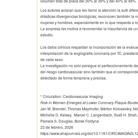
volumen total de placa del 30% al 39% y del 40% al 49%.
Los autores aclaran que les llamó la atención la sutil dife
drásticas divergencias biológicas; reconocen también la n
mujeres y hombres, especialmente en lo que respecta a lo
La sorpresa les motiva a recomendar la importancia de una
estudio.
Los datos clínicos respaldan la incorporación de la evaluac
interpretación de la angiografía coronaria por TC, prestan
de cada sexo.
La investigación no solo persigue el perfeccionamiento de
del riesgo cardiovascular sino también que el correspond
detectado de forma temprana y precisa.
* Circulation: Cardiovascular Imaging
Risk in Women Emerges at Lower Coronary Plaque Burde
Jan M. Brendel, Thomas Mayrhofer, Márton Kolossváry, Nór
Michelle D. Kelsey, Marcel C. Langenbach, Svati H. Shah,
Pamela S. Douglas, Borek Foldyna
23 de febrero, 2026
https://www.ahajournals.org/doi/10.1161/CIRCIMAGING.