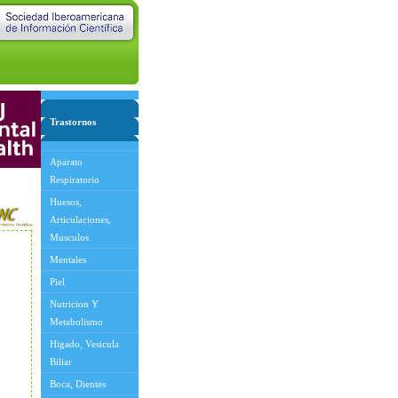
Trastornos
Aparato
Respiratorio
Huesos,
Articulaciones,
Musculos
Mentales
Piel
Nutricion Y
Metabolismo
Higado, Vesicula
Biliar
Boca, Dientes