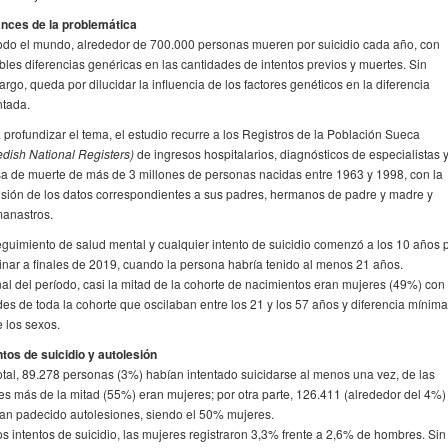
nces de la problemática
odo el mundo, alrededor de 700.000 personas mueren por suicidio cada año, con
bles diferencias genéricas en las cantidades de intentos previos y muertes. Sin
rgo, queda por dilucidar la influencia de los factores genéticos en la diferencia
tada.
 profundizar el tema, el estudio recurre a los Registros de la Población Sueca
dish National Registers)
de ingresos hospitalarios, diagnósticos de especialistas y
a de muerte de más de 3 millones de personas nacidas entre 1963 y 1998, con la
usión de los datos correspondientes a sus padres, hermanos de padre y madre y
anastros.
eguimiento de salud mental y cualquier intento de suicidio comenzó a los 10 años 
inar a finales de 2019, cuando la persona habría tenido al menos 21 años.
inal del período, casi la mitad de la cohorte de nacimientos eran mujeres (49%) con
es de toda la cohorte que oscilaban entre los 21 y los 57 años y diferencia mínima
e los sexos.
ntos de suicidio y autolesión
otal, 89.278 personas (3%) habían intentado suicidarse al menos una vez, de las
es más de la mitad (55%) eran mujeres; por otra parte, 126.411 (alrededor del 4%)
an padecido autolesiones, siendo el 50% mujeres.
os intentos de suicidio, las mujeres registraron 3,3% frente a 2,6% de hombres. Sin