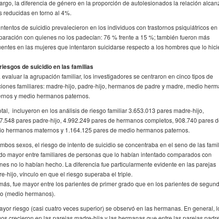
rgo, la diferencia de género en la proporción de autolesionados la relación alcan
as reducidas en torno al 4%.
intentos de suicidio prevalecieron en los individuos con trastornos psiquiátricos en
aración con quienes no los padecían: 76 % frente a 15 %; también fueron más
uentes en las mujeres que intentaron suicidarse respecto a los hombres que lo hici
riesgos de suicidio en las familias
 evaluar la agrupación familiar, los investigadores se centraron en cinco tipos de
ciones familiares: madre-hijo, padre-hijo, hermanos de padre y madre, medio her
rnos y medio hermanos paternos.
otal, incluyeron en los análisis de riesgo familiar 3.653.013 pares madre-hijo,
7.548 pares padre-hijo, 4.992.249 pares de hermanos completos, 908.740 pares 
o hermanos maternos y 1.164.125 pares de medio hermanos paternos.
mbos sexos, el riesgo de intento de suicidio se concentraba en el seno de las famil
do mayor entre familiares de personas que lo habían intentado comparados con
nes no lo habían hecho. La diferencia fue particularmente evidente en las parejas
e-hijo, vínculo en que el riesgo superaba el triple.
ás, fue mayor entre los parientes de primer grado que en los parientes de segun
o (medio hermanos).
ayor riesgo (casi cuatro veces superior) se observó en las hermanas. En general, l
gos crecieron en las parejas madre-hija y las hermanas que entre las parejas padr