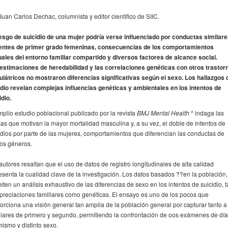
Juan Carlos Dechac, columnista y editor científico de SIIC.
iesgo de suicidio de una mujer podría verse influenciado por conductas similar
entes de primer grado femeninas, consecuencias de los comportamientos
ales del entorno familiar compartido y diversos factores de alcance social.
estimaciones de heredabilidad y las correlaciones genéticas con otros trastor
uiátricos no mostraron diferencias significativas según el sexo. Los hallazgos 
dio revelan complejas influencias genéticas y ambientales en los intentos de
idio.
mplio estudio poblacional publicado por la revista
BMJ Mental Health
* indaga las
as que motivan la mayor mortalidad masculina y, a su vez, el doble de intentos de
idios por parte de las mujeres, comportamientos que diferencian las conductas de
os géneros.
autores resaltan que el uso de datos de registro longitudinales de alta calidad
esenta la cualidad clave de la investigación. Los datos basados ??en la población,
iten un análisis exhaustivo de las diferencias de sexo en los intentos de suicidio, t
preciaciones familiares como genéticas. El ensayo es uno de los pocos que
orciona una visión general tan amplia de la población general por capturar tanto a
liares de primero y segundo, permitiendo la confrontación de oos exámenes de dí
mismo y distinto sexo.