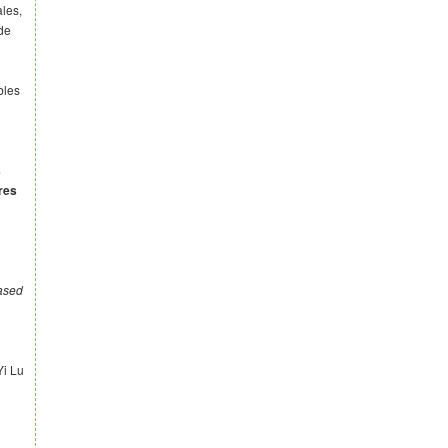
les,
 de
bles
s
res
based
Yi Lu