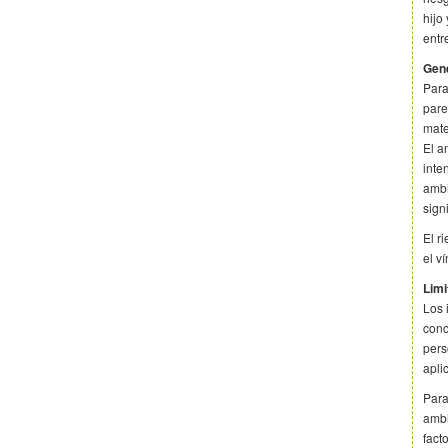
hijo
entr
Gené
Para
pare
mate
El a
inte
ambi
sign
El r
el v
Limi
Los 
conc
pers
apli
Para
ambi
fact