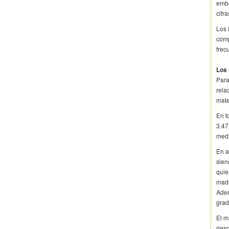
emba
cifr
Los 
comp
frec
Los 
Para
rela
mate
En t
3.47
medi
En a
sien
quie
madr
Adem
grad
El m
ries