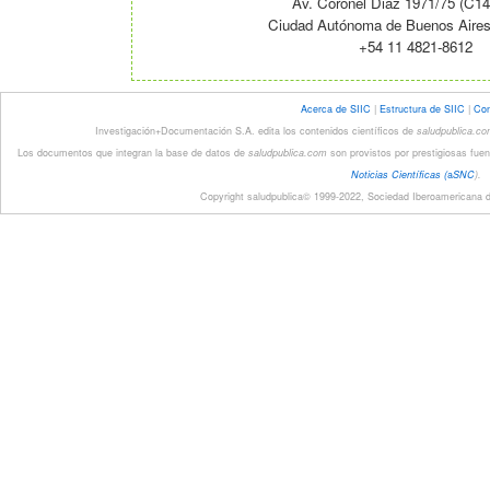
Av. Coronel Diaz 1971/75 (C
Ciudad Autónoma de Buenos Aires 
+54 11 4821-8612
Acerca de SIIC
|
Estructura de SIIC
|
Con
Investigación+Documentación S.A. edita los contenidos científicos de
saludpublica.c
Los documentos que integran la base de datos de
saludpublica.com
son provistos por prestigiosas fuen
Noticias Científicas (
a
SNC
).
Copyright saludpublica© 1999-2022, Sociedad Iberoamericana de