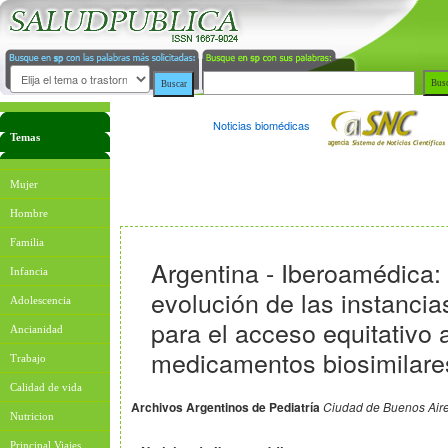
Noticias biomédicas
Temas
Mujer
Hombre
Familia
Argentina - Iberoamédica:
Infancia
evolución de las instancia
Adolescencia
para el acceso equitativo 
Ancianidad
medicamentos biosimilare
Trabajo
Calidad de vida
Archivos Argentinos de Pediatría
Ciudad de Buenos Aire
Nutricion
Principal Viajes