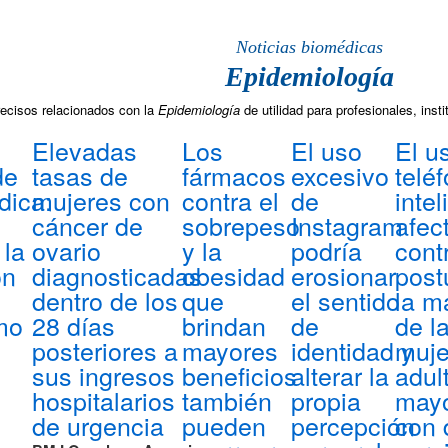
Noticias biomédicas
Epidemiología
recisos relacionados con la
Epidemiología
de utilidad para profesionales, ins
Elevadas
Los
El uso
El u
de
tasas de
fármacos
excesivo
telé
dica:
mujeres con
contra el
de
intel
cáncer de
sobrepeso
Instagram
afec
 la
ovario
y la
podría
cont
ón
diagnosticadas
obesidad
erosionar
post
dentro de los
que
el sentido
la m
mo
28 días
brindan
de
de l
posteriores a
mayores
identidad y
muje
sus ingresos
beneficios
alterar la
adul
hospitalarios
también
propia
may
de urgencia
pueden
percepción
con 