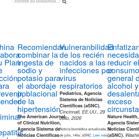
hina
Recomiendan
Vulneranbilidad
Enfatizan
labora
combinar la
de los recién
necesida
u Plan
ingesta de
nacidos a las
reducir e
e
sodio y
infecciones por
consum
cción
potasio para
virus
general 
ara
el abordaje
respiratorios
alcohol y
revenir,
poblacional
desalenta
Pediatrics, Agencia
tender
de la
exceso
Sistema de Noticias
Científicas (aSNC)
,
hipertensión
circunsta
Cincinnati, EE.UU., 29
liminar
The American Journal
Nature Health,
Julio, 2026
of Clinical Nutrition,
Agencia Siste
Agencia Sistema de
Noticias Cientí
epatitis
Noticia biomédica actualizada, 31
Noticias Científicas
(aSNC)
,
Washin
de julio, 14hs; aSNC.
Leer más