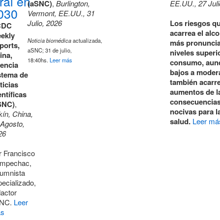
iral en
(aSNC)
,
Burlington,
EE.UU., 27 Juli
030
Vermont, EE.UU., 31
Julio, 2026
Los riesgos q
CDC
acarrea el alc
ekly
Noticia biomédica
actualizada,
más pronunci
ports,
aSNC; 31 de julio,
niveles superi
ina,
18:40hs.
Leer más
consumo, aun
encia
bajos a moder
stema de
también acarr
ticias
aumentos de l
entíficas
consecuencia
SNC)
,
nocivas para l
kín, China,
salud.
Leer má
 Agosto,
26
r Francisco
mpechac,
lumnista
ecializado,
dactor
NC.
Leer
s