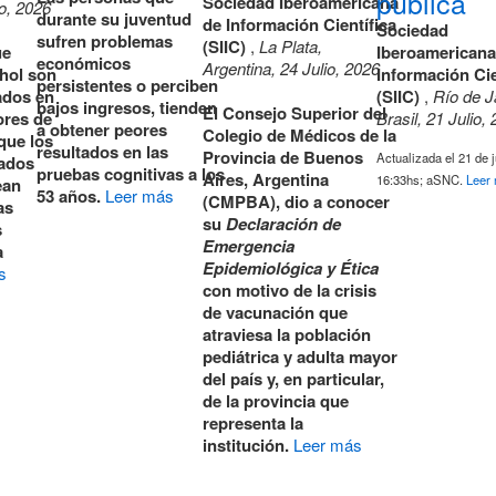
pública
Sociedad Iberoamericana
o, 2026
durante su juventud
de Información Científica
Sociedad
sufren problemas
(SIIC)
,
La Plata,
ue
Iberoamericana
económicos
Argentina, 24 Julio, 2026
ohol son
Información Cie
persistentes o perciben
ados en
(SIIC)
,
Río de J
bajos ingresos, tienden
El Consejo Superior del
ores de
Brasil, 21 Julio,
a obtener peores
Colegio de Médicos de la
que los
resultados en las
Provincia de Buenos
Actualizada el 21 de j
ados
pruebas cognitivas a los
Aires, Argentina
16:33hs; aSNC.
Leer
ean
53 años.
Leer más
(CMPBA), dio a conocer
as
su
Declaración de
s
Emergencia
a
Epidemiológica y Ética
s
con motivo de la crisis
de vacunación que
atraviesa la población
pediátrica y adulta mayor
del país y, en particular,
de la provincia que
representa la
institución.
Leer más