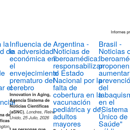
Informes p
 la
Influencia de
Argentina -
Brasil -
d de
la adversidad
Noticias de
Noticias 
l
económica en
Iberoamédica:
Iberoamé
o
el
responsabilizan
proponen
de
envejecimiento
al Estado
aumentar
prematuro del
Nacional por la
prevenci
r el
cerebro
falta de
del
cobertura en la
tabaquis
Innovation in Aging,
ncial
vacunación
en el
Agencia Sistema de
Noticias Científicas
pediátrica y de
"Sistema
(aSNC)
,
Londres, Reino
adultos
Único de
ma de
Unido, 25 Julio, 2026
ficas
mayores
Saúde"
gton,
Las personas que