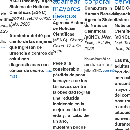
acarrear
corporal
cerv
BMJ Oncology, Agencia
mayores
Sistema de Noticias
Computers in
BMC Ger
Científicas (aSNC)
,
riesgos
 de
Human Behavior,
Agenci
Londres, Reino Unido, 17
ntífica
Agencia Sistema
Sistem
Agencia Sistema
Julio, 2026
aneiro,
de Noticias
Noticia
de Noticias
 2026
Científicas
Científ
Científicas
Alrededor del 40 por
(aSNC)
,
Milán,
(aSNC)
(aSNC)
,
Chengdu,
ciento de las mujeres
ulio,
Italia, 16 Julio,
Mai, Tai
China, 17 Julio,
que ingresan de
 más
2026
Julio, 2
2026
urgencia a centros de
salud son
Noticia biomédica
Las mu
Pese a la
diagnosticadas con
actualizada el 16 de
adulta
considerable
cáncer de ovario.
Leer
julio, aSNC.
Leer más
con dol
pérdida de peso,
más
cervica
la mayoría de los
presen
fármacos contra
mayor d
la obesidad logran
del con
una reducida
postura
incidencia en la
marcha
mejor calidad de
situaci
vida y, al cabo de
aument
un año,
durante
muestran
pocos
simultá